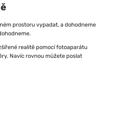
dě
eném prostoru vypadat, a dohodneme
nedohodneme.
šířené realitě pomocí fotoaparátu
měry. Navíc rovnou můžete poslat