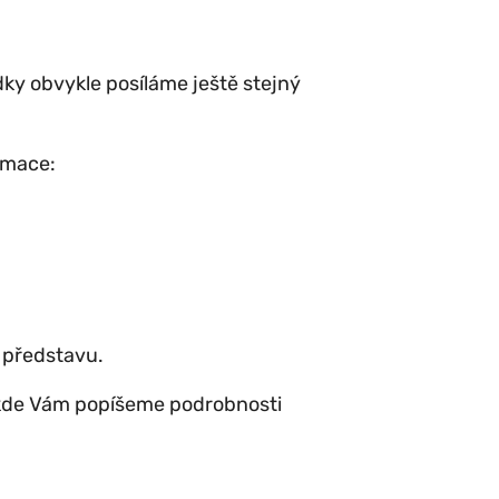
dky obvykle posíláme ještě stejný
rmace:
 představu.
 kde Vám popíšeme podrobnosti