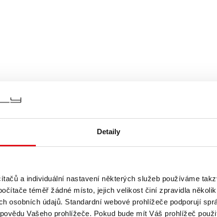
Detaily
očítačů a individuální nastavení některých služeb používáme tak
očítače téměř žádné místo, jejich velikost činí zpravidla několik
vých osobních údajů. Standardní webové prohlížeče podporují sprá
ápovědu Vašeho prohlížeče. Pokud bude mít Váš prohlížeč použi