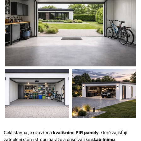
Celá stavba je uzavřena
kvalitními PIR panely
, které zajišťují
zateplení stěn i stropu garáže a přispívají ke
stabilnímu