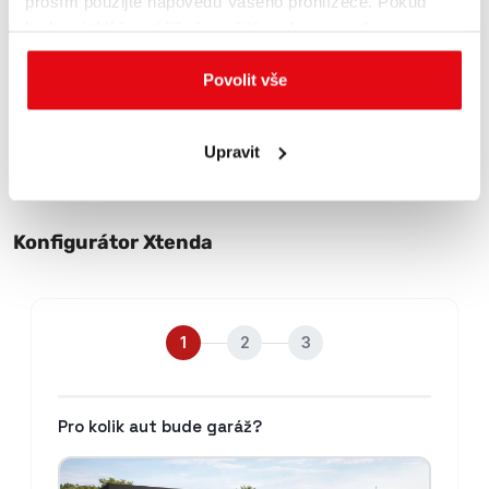
prosím použijte nápovědu Vašeho prohlížeče. Pokud
bude mít Váš prohlížeč použití cookies povoleno,
budeme vycházet z toho, že souhlasíte s využíváním
standardních cookies.
Povolit vše
Upravit
Konfigurátor Xtenda