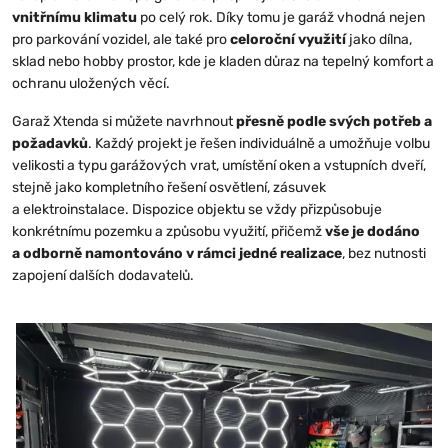
vnitřnímu klimatu
po celý rok. Díky tomu je garáž vhodná nejen
pro parkování vozidel, ale také pro
celoroční využití
jako dílna,
sklad nebo hobby prostor, kde je kladen důraz na tepelný komfort a
ochranu uložených věcí.
Garaž Xtenda si můžete navrhnout
přesně podle svých potřeb a
požadavků
. Každý projekt je řešen individuálně a umožňuje volbu
velikosti a typu garážových vrat, umístění oken a vstupních dveří,
stejně jako kompletního řešení osvětlení, zásuvek
a elektroinstalace. Dispozice objektu se vždy přizpůsobuje
konkrétnímu pozemku a způsobu využití, přičemž
vše je dodáno
a odborně namontováno v rámci jedné realizace
, bez nutnosti
zapojení dalších dodavatelů.