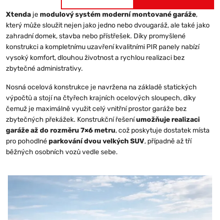
Xtenda
je
modulový systém moderní montované garáže
,
který může sloužit nejen jako jedno nebo dvougaráž, ale také jako
zahradní domek, stavba nebo přístřešek. Díky promyšlené
konstrukci a kompletnímu uzavření kvalitními PIR panely nabízí
vysoký komfort, dlouhou životnost a rychlou realizaci bez
zbytečné administrativy.
Nosná ocelová konstrukce je navržena na základě statických
výpočtů a stojí na čtyřech krajních ocelových sloupech, díky
čemuž je maximálně využit celý vnitřní prostor garáže bez
zbytečných překážek. Konstrukční řešení
umožňuje realizaci
garáže až do rozměru 7×6 metru
, což poskytuje dostatek místa
pro pohodlné
parkování dvou velkých SUV
, případně až tří
běžných osobních vozů vedle sebe.