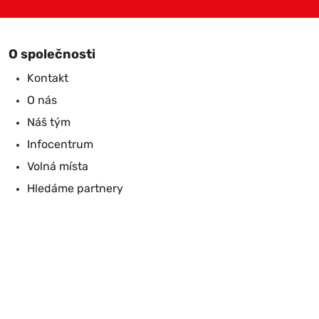
O společnosti
Kontakt
O nás
Náš tým
Infocentrum
Volná místa
Hledáme partnery
Vyrábíme pergoly
Bioklimatické
Zimní zahrady
Zasklené
Polykarbonátové