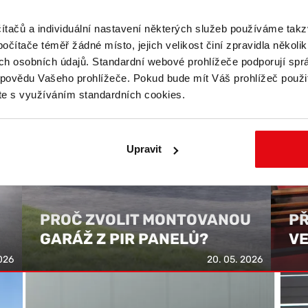
očítačů a individuální nastavení některých služeb používáme tak
očítače téměř žádné místo, jejich velikost činí zpravidla několik
vých osobních údajů. Standardní webové prohlížeče podporují sprá
ápovědu Vašeho prohlížeče. Pokud bude mít Váš prohlížeč použi
íte s využíváním standardních cookies.
Upravit
PROČ ZVOLIT MONTOVANOU
PŘ
GARÁŽ Z PIR PANELŮ?
VE
026
20. 05. 2026