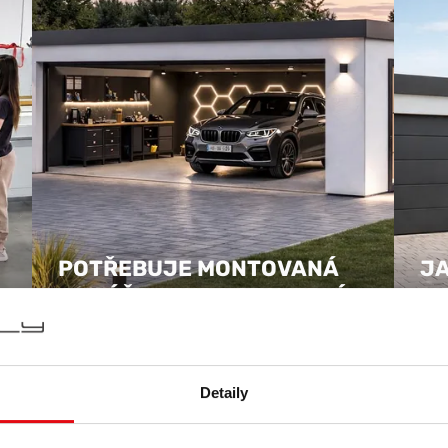
POTŘEBUJE MONTOVANÁ
JA
GARÁŽ XTENDA STAVEBNÍ
M
POVOLENÍ?
X
2026
20. 05. 2026
Detaily