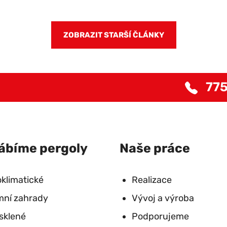
ZOBRAZIT STARŠÍ ČLÁNKY
775
ábíme pergoly
Naše práce
oklimatické
Realizace
mní zahrady
Vývoj a výroba
sklené
Podporujeme