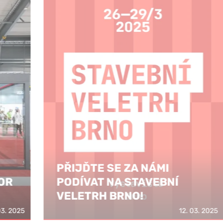
PŘIJĎTE SE ZA NÁMI
PODÍVAT NA STAVEBNÍ
VELETRH BRNO!
PO
025
12. 03. 2025