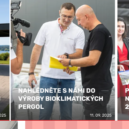
VY
NAHLÉDNĚTE S NÁMI DO
PE
I
VÝROBY BIOKLIMATICKÝCH
NA
PERGOL
20
2025
11. 09. 2025