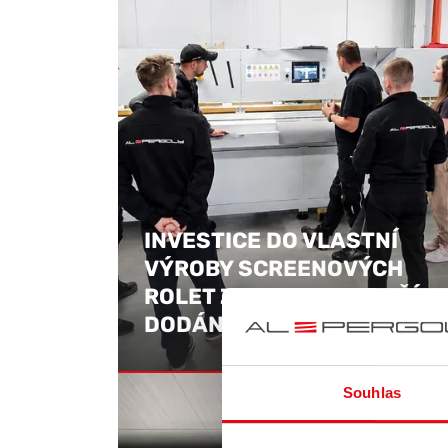
INVESTICE DO VLASTNÍ
VÝROBY SCREENOVÝCH
ROLET ZIPEX. RYCHLEJŠÍ
DODÁNÍ I VYŠŠÍ KVALITA.
21. 05. 
Souhlas