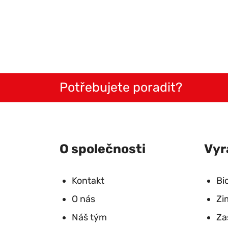
Potřebujete poradit?
O společnosti
Vyr
Kontakt
Bi
O nás
Zi
Náš tým
Za