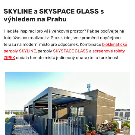
+
SKYLINE a SKYSPACE GLASS s
výhledem na Prahu
Hledáte inspiraci pro váš venkovní prostor? Pak se podívejte na
tuto úžasnou realizaci v Praze, kde jsme proměnili obyčejnou
terasu na moderní místo pro odpočinek. Kombinace
bioklimatické
pergoly SKYLINE
, pergoly
SKYSPACE GLASS
a
screenové rolety
ZIPEX
dodala tomuto místu jedinečný charakter a funkčnost.