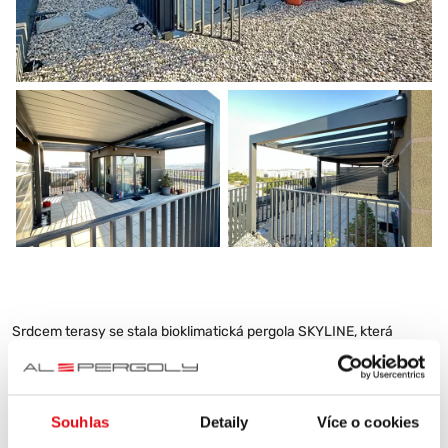
Srdcem terasy se stala bioklimatická pergola SKYLINE, která
představuje vrchol moderní architektury a technologie.
Nastavitelné lamely pergoly zajišťují ideální klima za jakéhokoli
počasí, ať už chcete uniknout slunečním paprskům, větru nebo
dešti. Jsou použity kvalitní a odolné materiály, které zaručují
Souhlas
Detaily
Více o cookies
dlouhou životnost pergoly s minimálními nároky na údržbu. Její