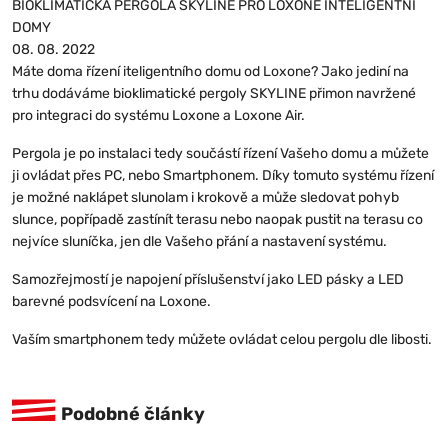
BIOKLIMATICKÁ PERGOLA SKYLINE PRO LOXONE INTELIGENTNÍ
+
DOMY
08. 08. 2022
Máte doma řízení iteligentního domu od Loxone? Jako jediní na
trhu dodáváme bioklimatické pergoly SKYLINE přimon navržené
pro integraci do systému Loxone a Loxone Air.
Pergola je po instalaci tedy součástí řízení Vašeho domu a můžete
ji ovládat přes PC, nebo Smartphonem. Díky tomuto systému řízení
je možné naklápet slunolam i krokově a může sledovat pohyb
slunce, popřípadě zastínít terasu nebo naopak pustit na terasu co
nejvíce sluníčka, jen dle Vašeho přání a nastavení systému.
Samozřejmostí je napojení příslušenství jako LED pásky a LED
barevné podsvícení na Loxone.
Vaším smartphonem tedy můžete ovládat celou pergolu dle libosti.
Podobné články