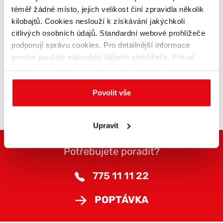
téměř žádné místo, jejich velikost činí zpravidla několik
kilobajtů. Cookies neslouží k získávání jakýchkoli
citlivých osobních údajů. Standardní webové prohlížeče
podporují správu cookies. Pro detailnější informace
prosím použijte nápovědu Vašeho prohlížeče. Pokud
PERGOLA DO TÝDNE
bude mít Váš prohlížeč použití cookies povoleno,
09. 08. 2022
budeme vycházet z toho, že souhlasíte s využíváním
standardních cookies.
Povolit vše
Upravit
Potřebujete poradit?
775 11 11 22
POPTÁVKA