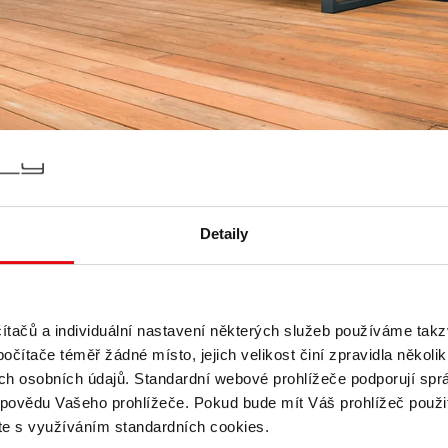
Detaily
očítačů a individuální nastavení některých služeb používáme tak
očítače téměř žádné místo, jejich velikost činí zpravidla několik
vých osobních údajů. Standardní webové prohlížeče podporují sprá
ápovědu Vašeho prohlížeče. Pokud bude mít Váš prohlížeč použi
íte s využíváním standardních cookies.